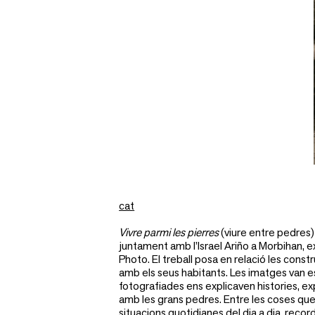
cat
Vivre parmi les pierres
(viure entre pedres)
juntament amb l’Israel Ariño a Morbihan, 
Photo. El treball posa en relació les cons
amb els seus habitants. Les imatges van 
fotografiades ens explicaven histories, exp
amb les grans pedres. Entre les coses que
situacions quotidianes del dia a dia, record