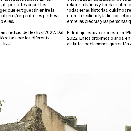
inats per totes aquestes
relatos místicos y teorías sobre 
tges que estiguessin entre la
todas estas historias, quisimos 
reant un diàleg entre les pedres i
entre la realidad y la ficción, el
 elles.
entre las piedras y las personas 
ant l’edició del festival 2022. Dal
El trabajo estuvo expuesto en Plo
ció rotarà per les diferents
2022. En los próximos 6 años, en 
stival.
distintas poblaciones que están v