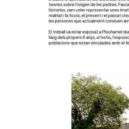
teories sobre l’origen de les pedres. Fasc
histories, vam voler representar unes ima
realitat i la ficció, el present i el passat c
les persones que actualment conviuen amb
El treball va estar exposat a Plouharnel dur
llarg dels propers 6 anys, a l’estiu, l’exposi
poblacions que estan vinculades amb el fe