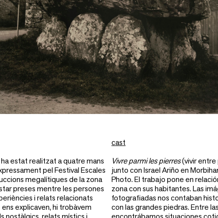
cast
 ha estat realitzat a quatre mans
Vivre parmi les pierres
(vivir entr
expressament pel Festival Escales
junto con Israel Ariño en Morbih
truccions megalítiques de la zona
Photo. El trabajo pone en relació
estar preses mentre les persones
zona con sus habitantes. Las im
eriències i relats relacionats
fotografiadas nos contaban histo
 ens explicaven, hi trobàvem
con las grandes piedras. Entre l
s nostàlgics, relats místics i
encontrábamos situaciones cotidi