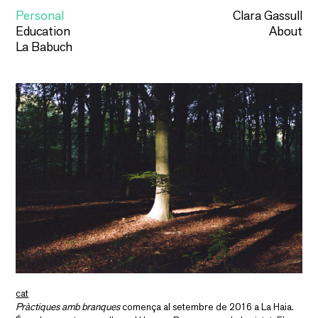
Personal
Clara Gassull
Education
About
La Babuch
cat
Pràctiques amb branques
comença al setembre de 2016 a La Haia.